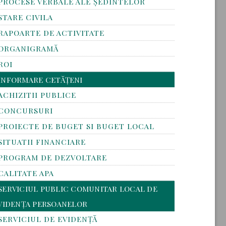
PROCESE VERBALE ALE ȘEDINTELOR
STARE CIVILA
RAPOARTE DE ACTIVITATE
ORGANIGRAMĂ
ROI
INFORMARE CETĂȚENI
ACHIZITII PUBLICE
CONCURSURI
PROIECTE DE BUGET SI BUGET LOCAL
SITUATII FINANCIARE
PROGRAM DE DEZVOLTARE
CALITATE APA
SERVICIUL PUBLIC COMUNITAR LOCAL DE
VIDENȚA PERSOANELOR
SERVICIUL DE EVIDENȚĂ