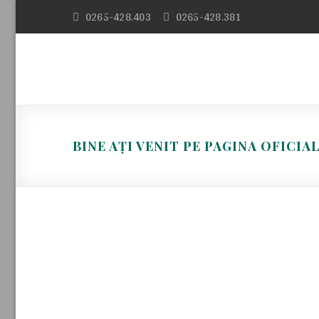
Skip
0265-428.403
0265-428.381
to
content
BINE AȚI VENIT PE PAGINA OFICI