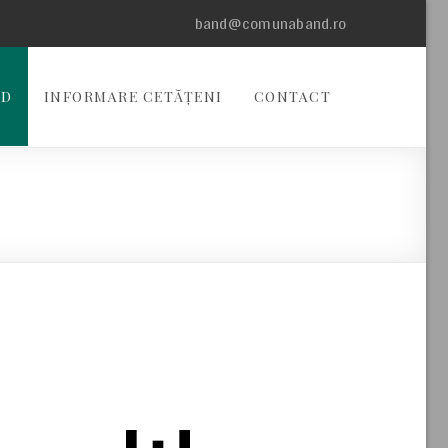
band@comunaband.ro
ND
INFORMARE CETĂȚENI
CONTACT