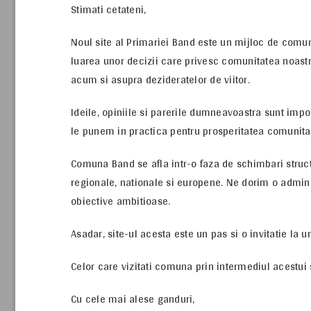
Stimati cetateni,
Noul site al Primariei Band este un mijloc de comun
luarea unor decizii care privesc comunitatea noastr
acum si asupra dezideratelor de viitor.
Ideile, opiniile si parerile dumneavoastra sunt imp
le punem in practica pentru prosperitatea comunitat
Comuna Band se afla intr-o faza de schimbari structu
regionale, nationale si europene. Ne dorim o adminis
obiective ambitioase.
Asadar, site-ul acesta este un pas si o invitatie la un
Celor care vizitati comuna prin intermediul acestui s
Cu cele mai alese ganduri,