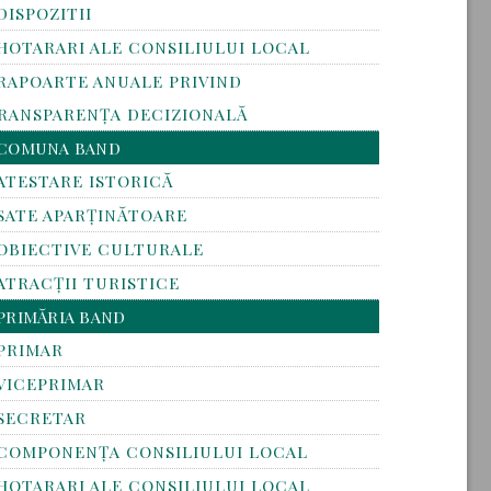
DISPOZITII
HOTARARI ALE CONSILIULUI LOCAL
RAPOARTE ANUALE PRIVIND
RANSPARENŢA DECIZIONALĂ
COMUNA BAND
ATESTARE ISTORICĂ
SATE APARȚINĂTOARE
OBIECTIVE CULTURALE
ATRACȚII TURISTICE
PRIMĂRIA BAND
PRIMAR
VICEPRIMAR
SECRETAR
COMPONENȚA CONSILIULUI LOCAL
HOTARARI ALE CONSILIULUI LOCAL