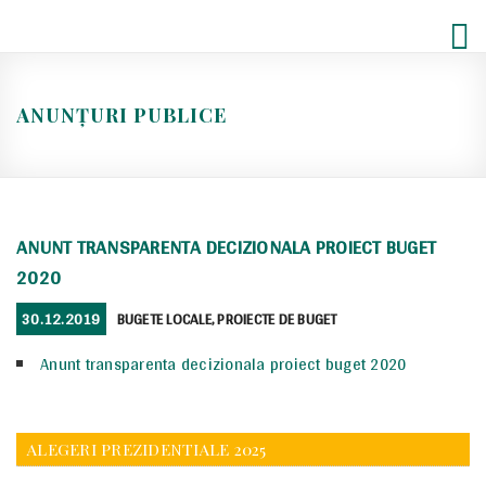
Skip
to
content
ANUNȚURI PUBLICE
ANUNT TRANSPARENTA DECIZIONALA PROIECT BUGET
2020
POSTED
CATEGORIES
30.12.2019
BUGETE LOCALE
,
PROIECTE DE BUGET
ON
Anunt transparenta decizionala proiect buget 2020
ALEGERI PREZIDENTIALE 2025