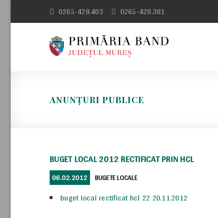
Skip
0265-428.403
0265-428.381
to
content
ANUNȚURI PUBLICE
BUGET LOCAL 2012 RECTIFICAT PRIN HCL
POSTED
CATEGORIES
06.02.2012
BUGETE LOCALE
ON
buget local rectificat hcl 22 20.11.2012