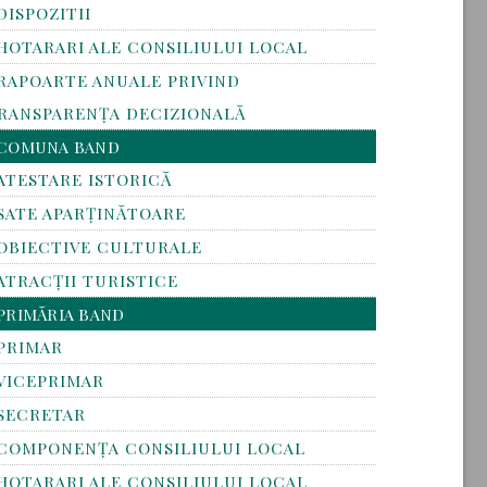
DISPOZITII
HOTARARI ALE CONSILIULUI LOCAL
RAPOARTE ANUALE PRIVIND
RANSPARENŢA DECIZIONALĂ
COMUNA BAND
ATESTARE ISTORICĂ
SATE APARȚINĂTOARE
OBIECTIVE CULTURALE
ATRACȚII TURISTICE
PRIMĂRIA BAND
PRIMAR
VICEPRIMAR
SECRETAR
COMPONENȚA CONSILIULUI LOCAL
HOTARARI ALE CONSILIULUI LOCAL