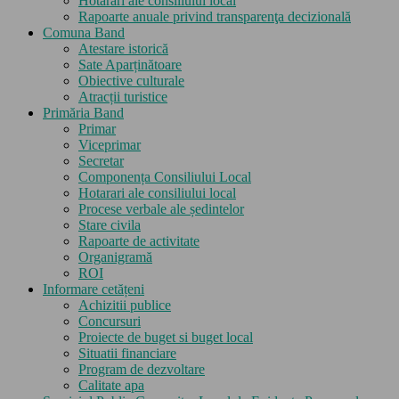
Hotarari ale consiliului local
Rapoarte anuale privind transparenţa decizională
Comuna Band
Atestare istorică
Sate Aparținătoare
Obiective culturale
Atracții turistice
Primăria Band
Primar
Viceprimar
Secretar
Componența Consiliului Local
Hotarari ale consiliului local
Procese verbale ale ședintelor
Stare civila
Rapoarte de activitate
Organigramă
ROI
Informare cetățeni
Achizitii publice
Concursuri
Proiecte de buget si buget local
Situatii financiare
Program de dezvoltare
Calitate apa