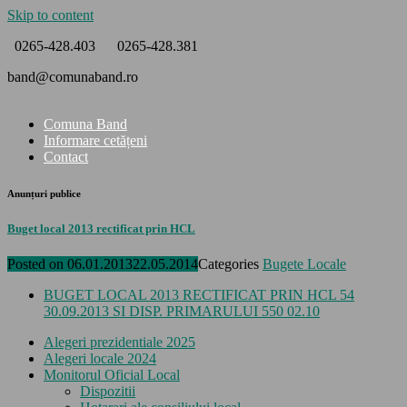
Skip to content
0265-428.403
0265-428.381
band@comunaband.ro
Comuna Band
Informare cetățeni
Contact
Anunțuri publice
Buget local 2013 rectificat prin HCL
Posted on
06.01.2013
22.05.2014
Categories
Bugete Locale
BUGET LOCAL 2013 RECTIFICAT PRIN HCL 54
30.09.2013 SI DISP. PRIMARULUI 550 02.10
Alegeri prezidentiale 2025
Alegeri locale 2024
Monitorul Oficial Local
Dispozitii