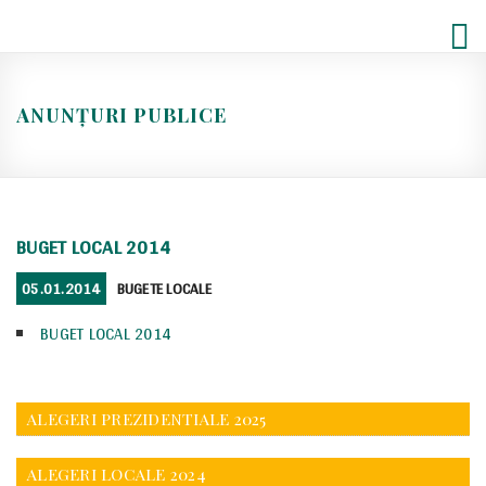
Skip
to
content
ANUNȚURI PUBLICE
BUGET LOCAL 2014
POSTED
CATEGORIES
05.01.2014
BUGETE LOCALE
ON
BUGET LOCAL 2014
ALEGERI PREZIDENTIALE 2025
ALEGERI LOCALE 2024