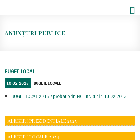
Skip
to
content
ANUNȚURI PUBLICE
BUGET LOCAL
POSTED
CATEGORIES
10.02.2015
BUGETE LOCALE
ON
BUGET LOCAL 2015 aprobat prin HCL nr. 4 din 10.02.2015
ALEGERI PREZIDENTIALE 2025
ALEGERI LOCALE 2024