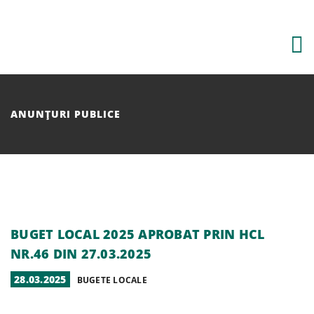
Skip
to
content
ANUNȚURI PUBLICE
BUGET LOCAL 2025 APROBAT PRIN HCL
NR.46 DIN 27.03.2025
POSTED
28.03.2025
CATEGORIES
BUGETE LOCALE
ON