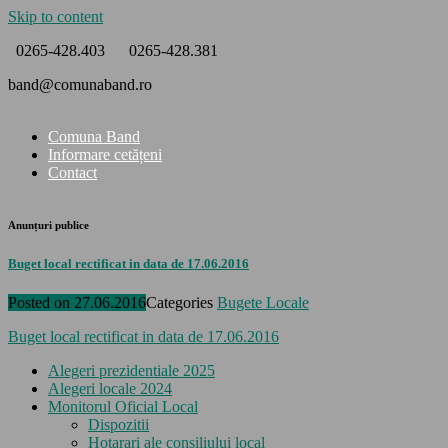
Skip to content
0265-428.403
0265-428.381
band@comunaband.ro
Comuna Band
Informare cetățeni
Contact
Anunțuri publice
Buget local rectificat in data de 17.06.2016
Posted on
27.06.2016
Categories
Bugete Locale
Buget local rectificat in data de 17.06.2016
Alegeri prezidentiale 2025
Alegeri locale 2024
Monitorul Oficial Local
Dispozitii
Hotarari ale consiliului local