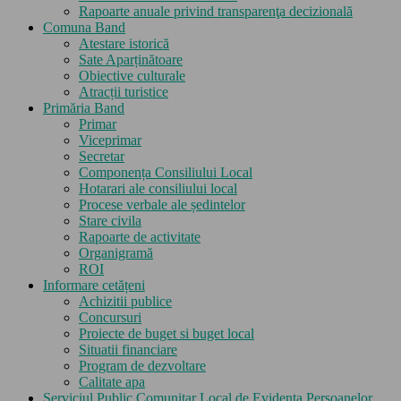
Rapoarte anuale privind transparenţa decizională
Comuna Band
Atestare istorică
Sate Aparținătoare
Obiective culturale
Atracții turistice
Primăria Band
Primar
Viceprimar
Secretar
Componența Consiliului Local
Hotarari ale consiliului local
Procese verbale ale ședintelor
Stare civila
Rapoarte de activitate
Organigramă
ROI
Informare cetățeni
Achizitii publice
Concursuri
Proiecte de buget si buget local
Situatii financiare
Program de dezvoltare
Calitate apa
Serviciul Public Comunitar Local de Evidența Persoanelor