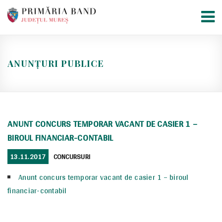
Skip
to
content
ANUNȚURI PUBLICE
ANUNT CONCURS TEMPORAR VACANT DE CASIER 1 –
BIROUL FINANCIAR-CONTABIL
POSTED
CATEGORIES
13.11.2017
CONCURSURI
ON
Anunt concurs temporar vacant de casier 1 – biroul
financiar-contabil