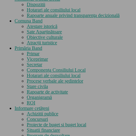
Dispozitii
Hotarari ale consiliului local
Rapoarte anuale privind transparenţa decizională
Comuna Band
Atestare istorică
Sate Aparținătoare
Obiective culturale
Atracții turistice
Primăria Band
Primar
Viceprimar
Secretar
Componența Consiliului Local
Hotarari ale consiliului local
Procese verbale ale ședintelor
Stare civila
Rapoarte de activitate
Organigramă
ROI
Informare cetățeni
Achizitii publice
Concursuri
Proiecte de buget si buget local
Situatii financiare
Program de dezvoltare