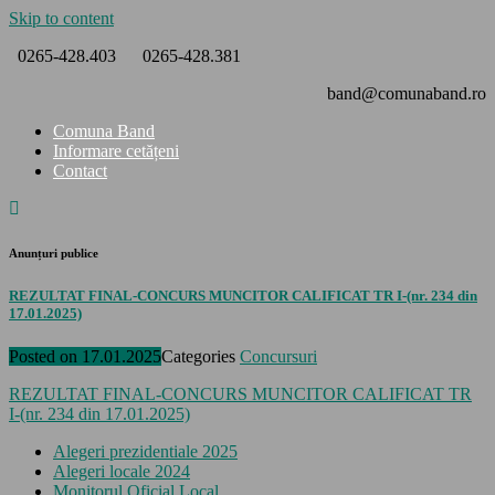
Skip to content
0265-428.403
0265-428.381
band@comunaband.ro
Comuna Band
Informare cetățeni
Contact
Anunțuri publice
REZULTAT FINAL-CONCURS MUNCITOR CALIFICAT TR I-(nr. 234 din
17.01.2025)
Posted on
17.01.2025
Categories
Concursuri
REZULTAT FINAL-CONCURS MUNCITOR CALIFICAT TR
I-(nr. 234 din 17.01.2025)
Alegeri prezidentiale 2025
Alegeri locale 2024
Monitorul Oficial Local