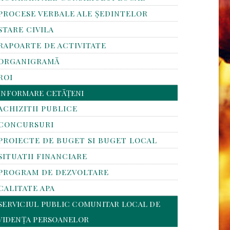
PROCESE VERBALE ALE ȘEDINTELOR
STARE CIVILA
RAPOARTE DE ACTIVITATE
ORGANIGRAMĂ
ROI
INFORMARE CETĂȚENI
ACHIZITII PUBLICE
CONCURSURI
PROIECTE DE BUGET SI BUGET LOCAL
SITUATII FINANCIARE
PROGRAM DE DEZVOLTARE
CALITATE APA
SERVICIUL PUBLIC COMUNITAR LOCAL DE
VIDENȚA PERSOANELOR