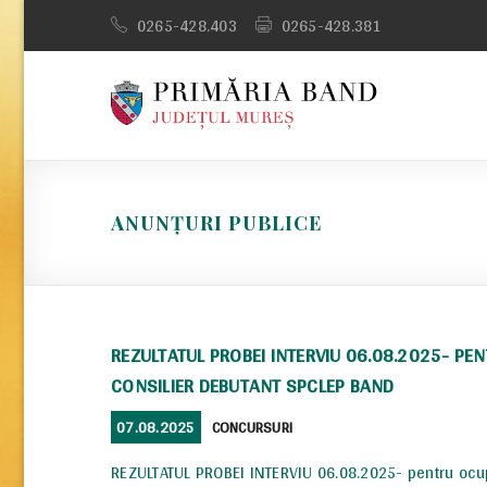
Skip
0265-428.403
0265-428.381
to
content
ANUNȚURI PUBLICE
REZULTATUL PROBEI INTERVIU 06.08.2025- PEN
CONSILIER DEBUTANT SPCLEP BAND
POSTED
CATEGORIES
07.08.2025
CONCURSURI
ON
REZULTATUL PROBEI INTERVIU 06.08.2025- pentru ocup