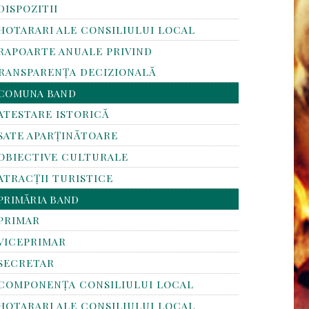
DISPOZITII
HOTARARI ALE CONSILIULUI LOCAL
RAPOARTE ANUALE PRIVIND
RANSPARENŢA DECIZIONALĂ
COMUNA BAND
ATESTARE ISTORICĂ
SATE APARȚINĂTOARE
OBIECTIVE CULTURALE
ATRACȚII TURISTICE
PRIMĂRIA BAND
PRIMAR
VICEPRIMAR
SECRETAR
COMPONENȚA CONSILIULUI LOCAL
HOTARARI ALE CONSILIULUI LOCAL