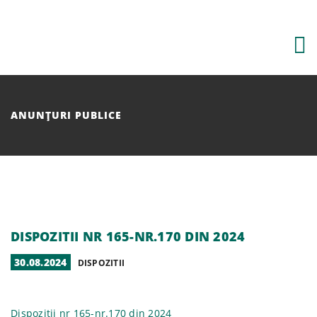
Skip
to
content
ANUNȚURI PUBLICE
DISPOZITII NR 165-NR.170 DIN 2024
POSTED
30.08.2024
CATEGORIES
DISPOZITII
ON
Dispozitii nr 165-nr.170 din 2024