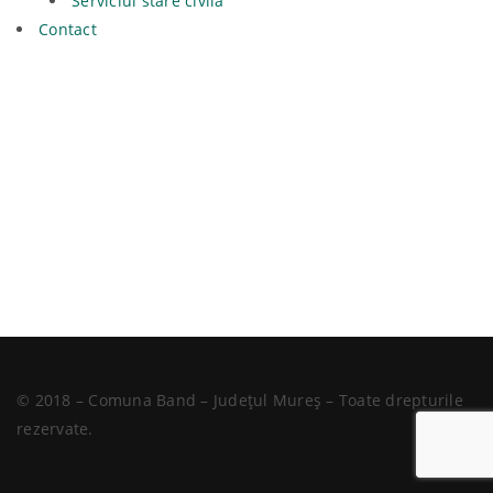
Serviciul stare civilă
Contact
© 2018 – Comuna Band – Județul Mureș – Toate drepturile
rezervate.