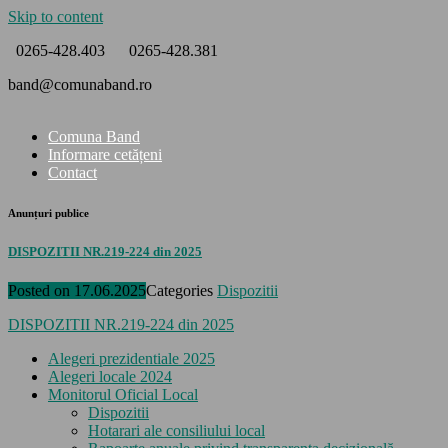
Skip to content
0265-428.403
0265-428.381
band@comunaband.ro
Comuna Band
Informare cetățeni
Contact
Anunțuri publice
DISPOZITII NR.219-224 din 2025
Posted on
17.06.2025
Categories
Dispozitii
DISPOZITII NR.219-224 din 2025
Alegeri prezidentiale 2025
Alegeri locale 2024
Monitorul Oficial Local
Dispozitii
Hotarari ale consiliului local