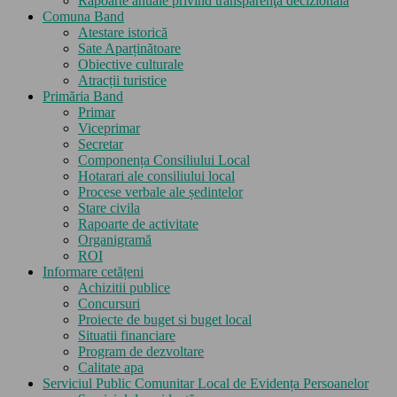
Rapoarte anuale privind transparenţa decizională
Comuna Band
Atestare istorică
Sate Aparținătoare
Obiective culturale
Atracții turistice
Primăria Band
Primar
Viceprimar
Secretar
Componența Consiliului Local
Hotarari ale consiliului local
Procese verbale ale ședintelor
Stare civila
Rapoarte de activitate
Organigramă
ROI
Informare cetățeni
Achizitii publice
Concursuri
Proiecte de buget si buget local
Situatii financiare
Program de dezvoltare
Calitate apa
Serviciul Public Comunitar Local de Evidența Persoanelor