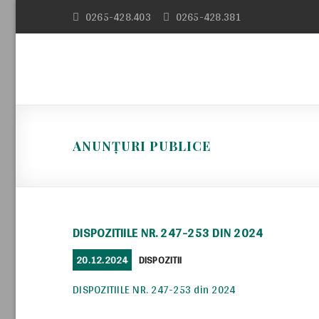
Skip
0265-428.403
0265-428.381
to
content
ANUNȚURI PUBLICE
DISPOZITIILE NR. 247-253 DIN 2024
POSTED
CATEGORIES
20.12.2024
DISPOZITII
ON
DISPOZITIILE NR. 247-253 din 2024