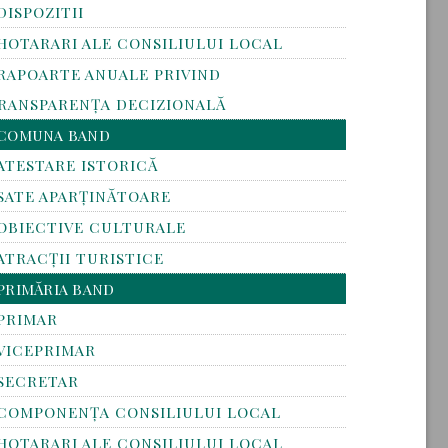
DISPOZITII
HOTARARI ALE CONSILIULUI LOCAL
RAPOARTE ANUALE PRIVIND
RANSPARENŢA DECIZIONALĂ
COMUNA BAND
ATESTARE ISTORICĂ
SATE APARȚINĂTOARE
OBIECTIVE CULTURALE
ATRACȚII TURISTICE
PRIMĂRIA BAND
PRIMAR
VICEPRIMAR
SECRETAR
COMPONENȚA CONSILIULUI LOCAL
HOTARARI ALE CONSILIULUI LOCAL