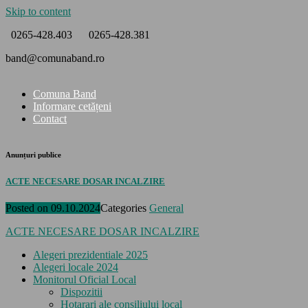
Skip to content
0265-428.403
0265-428.381
band@comunaband.ro
Comuna Band
Informare cetățeni
Contact
Anunțuri publice
ACTE NECESARE DOSAR INCALZIRE
Posted on
09.10.2024
Categories
General
ACTE NECESARE DOSAR INCALZIRE
Alegeri prezidentiale 2025
Alegeri locale 2024
Monitorul Oficial Local
Dispozitii
Hotarari ale consiliului local