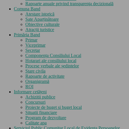
Rapoarte anuale privind transparenţa decizională
Comuna Band
Atestare istorică
Sate Aparținătoare
Obiective culturale
Atracții turistice
Primăria Band
Primar
Viceprimar
Secretar
Componența Consiliului Local
Hotarari ale consiliului local
Procese verbale ale ședintelor
Stare civila
Rapoarte de activitate
Organigramă
ROI
Informare cetățeni
Achizitii publice
Concursuri
Proiecte de buget si buget local
Situatii financiare
Program de dezvoltare
Calitate apa
Serviciul Public Comunitar Local de Evidența Persoanelor