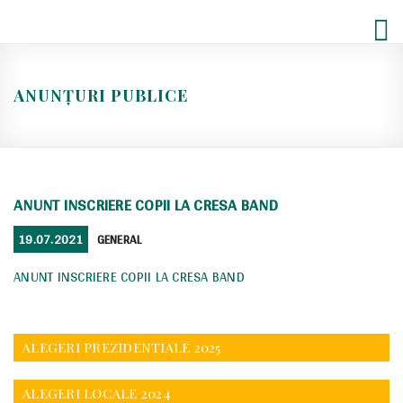
Skip
to
content
ANUNȚURI PUBLICE
ANUNT INSCRIERE COPII LA CRESA BAND
POSTED
CATEGORIES
19.07.2021
GENERAL
ON
ANUNT INSCRIERE COPII LA CRESA BAND
ALEGERI PREZIDENTIALE 2025
ALEGERI LOCALE 2024