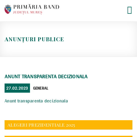
Skip
to
content
ANUNȚURI PUBLICE
ANUNT TRANSPARENTA DECIZIONALA
POSTED
CATEGORIES
27.02.2023
GENERAL
ON
Anunt transparenta decizionala
ALEGERI PREZIDENTIALE 2025