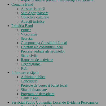
Rapoarte anuale privind transparenţa decizională
Comuna Band
Atestare istorică
Sate Aparținătoare
Obiective culturale
Atracții turistice
Primăria Band
Primar
Viceprimar
Secretar
Componența Consiliului Local
Hotarari ale consiliului local
Procese verbale ale ședintelor
Stare civila
Rapoarte de activitate
Organigramă
ROI
Informare cetățeni
Achizitii publice
Concursuri
Proiecte de buget si buget local
Situatii financiare
Program de dezvoltare
Calitate apa
Serviciul Public Comunitar Local de Evidența Persoanelor