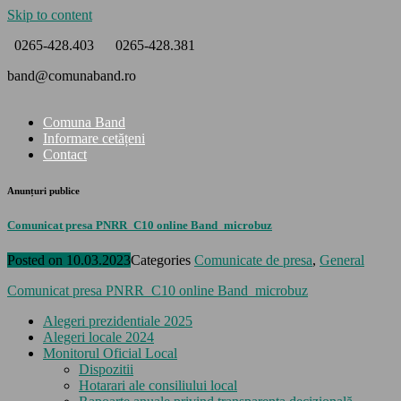
Skip to content
0265-428.403
0265-428.381
band@comunaband.ro
Comuna Band
Informare cetățeni
Contact
Anunțuri publice
Comunicat presa PNRR_C10 online Band_microbuz
Posted on
10.03.2023
Categories
Comunicate de presa
,
General
Comunicat presa PNRR_C10 online Band_microbuz
Alegeri prezidentiale 2025
Alegeri locale 2024
Monitorul Oficial Local
Dispozitii
Hotarari ale consiliului local