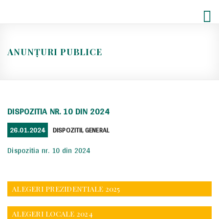
Skip
to
content
ANUNȚURI PUBLICE
DISPOZITIA NR. 10 DIN 2024
POSTED
CATEGORIES
26.01.2024
DISPOZITII
,
GENERAL
ON
Dispozitia nr. 10 din 2024
ALEGERI PREZIDENTIALE 2025
ALEGERI LOCALE 2024