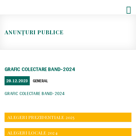
Skip
to
content
ANUNȚURI PUBLICE
GRAFIC COLECTARE BAND-2024
POSTED
CATEGORIES
28.12.2023
GENERAL
ON
GRAFIC COLECTARE BAND-2024
ALEGERI PREZIDENTIALE 2025
ALEGERI LOCALE 2024