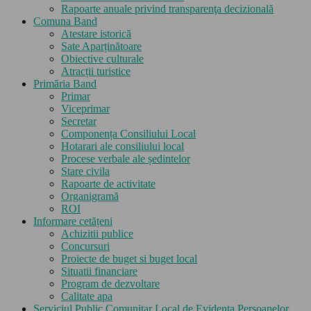
Rapoarte anuale privind transparenţa decizională
Comuna Band
Atestare istorică
Sate Aparținătoare
Obiective culturale
Atracții turistice
Primăria Band
Primar
Viceprimar
Secretar
Componența Consiliului Local
Hotarari ale consiliului local
Procese verbale ale ședintelor
Stare civila
Rapoarte de activitate
Organigramă
ROI
Informare cetățeni
Achizitii publice
Concursuri
Proiecte de buget si buget local
Situatii financiare
Program de dezvoltare
Calitate apa
Serviciul Public Comunitar Local de Evidența Persoanelor