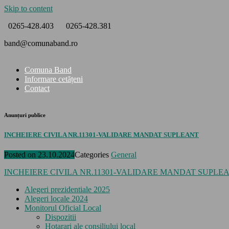
Skip to content
0265-428.403
0265-428.381
band@comunaband.ro
Comuna Band
Informare cetățeni
Contact
Anunțuri publice
INCHEIERE CIVILA NR.11301-VALIDARE MANDAT SUPLEANT
Posted on
23.10.2024
Categories
General
INCHEIERE CIVILA NR.11301-VALIDARE MANDAT SUPLE
Alegeri prezidentiale 2025
Alegeri locale 2024
Monitorul Oficial Local
Dispozitii
Hotarari ale consiliului local