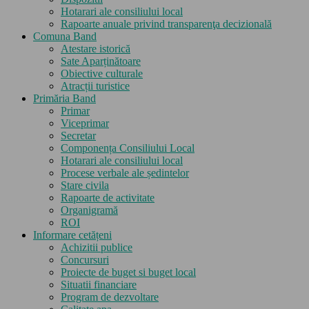
Hotarari ale consiliului local
Rapoarte anuale privind transparenţa decizională
Comuna Band
Atestare istorică
Sate Aparținătoare
Obiective culturale
Atracții turistice
Primăria Band
Primar
Viceprimar
Secretar
Componența Consiliului Local
Hotarari ale consiliului local
Procese verbale ale ședintelor
Stare civila
Rapoarte de activitate
Organigramă
ROI
Informare cetățeni
Achizitii publice
Concursuri
Proiecte de buget si buget local
Situatii financiare
Program de dezvoltare