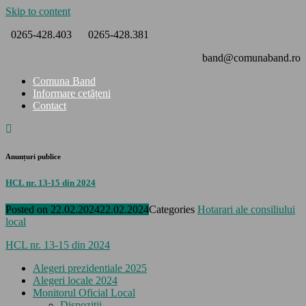
Skip to content
0265-428.403
0265-428.381
band@comunaband.ro
Comuna Band
Informare cetățeni
Contact
Anunțuri publice
HCL nr. 13-15 din 2024
Posted on
22.02.2024
22.02.2024
Categories
Hotarari ale consiliului
local
HCL nr. 13-15 din 2024
Alegeri prezidentiale 2025
Alegeri locale 2024
Monitorul Oficial Local
Dispozitii