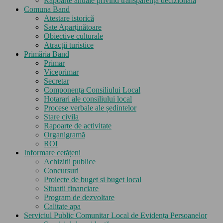
Rapoarte anuale privind transparenţa decizională
Comuna Band
Atestare istorică
Sate Aparținătoare
Obiective culturale
Atracții turistice
Primăria Band
Primar
Viceprimar
Secretar
Componența Consiliului Local
Hotarari ale consiliului local
Procese verbale ale ședintelor
Stare civila
Rapoarte de activitate
Organigramă
ROI
Informare cetățeni
Achizitii publice
Concursuri
Proiecte de buget si buget local
Situatii financiare
Program de dezvoltare
Calitate apa
Serviciul Public Comunitar Local de Evidența Persoanelor