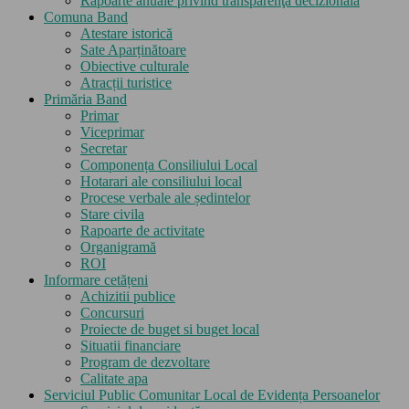
Rapoarte anuale privind transparenţa decizională
Comuna Band
Atestare istorică
Sate Aparținătoare
Obiective culturale
Atracții turistice
Primăria Band
Primar
Viceprimar
Secretar
Componența Consiliului Local
Hotarari ale consiliului local
Procese verbale ale ședintelor
Stare civila
Rapoarte de activitate
Organigramă
ROI
Informare cetățeni
Achizitii publice
Concursuri
Proiecte de buget si buget local
Situatii financiare
Program de dezvoltare
Calitate apa
Serviciul Public Comunitar Local de Evidența Persoanelor