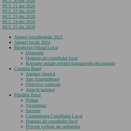
HCL 20 din 2020
HCL 21 din 2020
HCL 22 din 2020
HCL 23 din 2020
HCL 24 din 2020
HCL 25 din 2020
Alegeri prezidentiale 2025
Alegeri locale 2024
Monitorul Oficial Local
Dispozitii
Hotarari ale consiliului local
Rapoarte anuale privind transparenţa decizională
Comuna Band
Atestare istorică
Sate Aparținătoare
Obiective culturale
Atracții turistice
Primăria Band
Primar
Viceprimar
Secretar
Componența Consiliului Local
Hotarari ale consiliului local
Procese verbale ale ședintelor