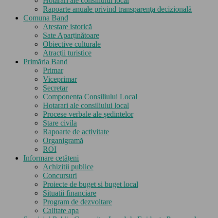
Hotarari ale consiliului local
Rapoarte anuale privind transparenţa decizională
Comuna Band
Atestare istorică
Sate Aparținătoare
Obiective culturale
Atracții turistice
Primăria Band
Primar
Viceprimar
Secretar
Componența Consiliului Local
Hotarari ale consiliului local
Procese verbale ale ședintelor
Stare civila
Rapoarte de activitate
Organigramă
ROI
Informare cetățeni
Achizitii publice
Concursuri
Proiecte de buget si buget local
Situatii financiare
Program de dezvoltare
Calitate apa