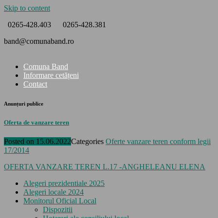
Skip to content
0265-428.403
0265-428.381
band@comunaband.ro
Comuna Band
Informare cetățeni
Contact
Anunțuri publice
Oferta de vanzare teren
Posted on
15.06.2022
Categories
Oferte vanzare teren conform legii
17/2014
OFERTA VANZARE TEREN L.17 -ANGHELEANU ELENA
Alegeri prezidentiale 2025
Alegeri locale 2024
Monitorul Oficial Local
Dispozitii