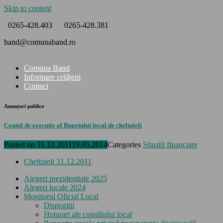
Skip to content
0265-428.403
0265-428.381
band@comunaband.ro
Comuna Band
Informare cetățeni
Contact
Anunțuri publice
Contul de executie al Bugetului local de cheltuieli
Posted on
31.12.2011
19.05.2014
Categories
Situatii financiare
Cheltuieli 31.12.2011
Alegeri prezidentiale 2025
Alegeri locale 2024
Monitorul Oficial Local
Dispozitii
Hotarari ale consiliului local