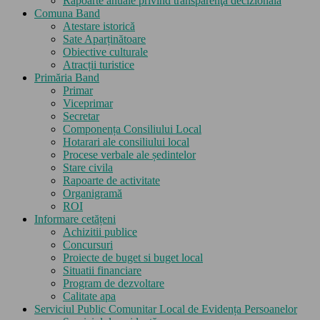
Rapoarte anuale privind transparenţa decizională
Comuna Band
Atestare istorică
Sate Aparținătoare
Obiective culturale
Atracții turistice
Primăria Band
Primar
Viceprimar
Secretar
Componența Consiliului Local
Hotarari ale consiliului local
Procese verbale ale ședintelor
Stare civila
Rapoarte de activitate
Organigramă
ROI
Informare cetățeni
Achizitii publice
Concursuri
Proiecte de buget si buget local
Situatii financiare
Program de dezvoltare
Calitate apa
Serviciul Public Comunitar Local de Evidența Persoanelor