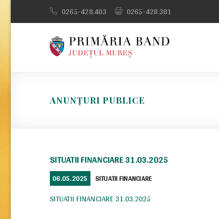
Skip
0265-428.403
0265-428.381
to
content
ANUNȚURI PUBLICE
SITUATII FINANCIARE 31.03.2025
POSTED
CATEGORIES
06.05.2025
SITUATII FINANCIARE
ON
SITUATII FINANCIARE 31.03.2025