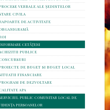
PROCESE VERBALE ALE ȘEDINTELOR
STARE CIVILA
RAPOARTE DE ACTIVITATE
ORGANIGRAMĂ
ROI
INFORMARE CETĂȚENI
ACHIZITII PUBLICE
CONCURSURI
PROIECTE DE BUGET SI BUGET LOCAL
SITUATII FINANCIARE
PROGRAM DE DEZVOLTARE
CALITATE APA
SERVICIUL PUBLIC COMUNITAR LOCAL DE
VIDENȚA PERSOANELOR