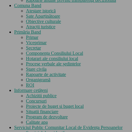
Rapoarte anuale privind transparenţa decizională
Comuna Band
Atestare istorică
Sate Aparținătoare
Obiective culturale
Atracții turistice
Primăria Band
Primar
Viceprimar
Secretar
Componența Consiliului Local
Hotarari ale consiliului local
Procese verbale ale ședintelor
Stare civila
Rapoarte de activitate
Organigramă
ROI
Informare cetățeni
Achizitii publice
Concursuri
Proiecte de buget si buget local
Situatii financiare
Program de dezvoltare
Calitate apa
Serviciul Public Comunitar Local de Evidența Persoanelor