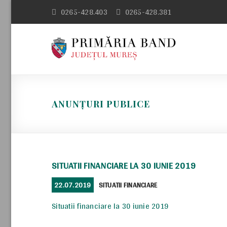
Skip
0265-428.403
0265-428.381
to
content
ANUNȚURI PUBLICE
SITUATII FINANCIARE LA 30 IUNIE 2019
POSTED
CATEGORIES
22.07.2019
SITUATII FINANCIARE
ON
Situatii financiare la 30 iunie 2019