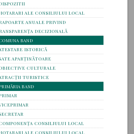
DISPOZITII
HOTARARI ALE CONSILIULUI LOCAL
RAPOARTE ANUALE PRIVIND
RANSPARENŢA DECIZIONALĂ
COMUNA BAND
ATESTARE ISTORICĂ
SATE APARȚINĂTOARE
OBIECTIVE CULTURALE
ATRACȚII TURISTICE
PRIMĂRIA BAND
PRIMAR
VICEPRIMAR
SECRETAR
COMPONENȚA CONSILIULUI LOCAL
HOTARARI ALE CONSILIULUI LOCAL