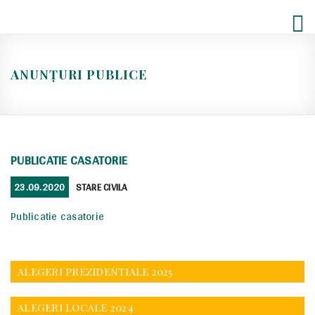
Skip
to
content
ANUNȚURI PUBLICE
PUBLICATIE CASATORIE
POSTED
CATEGORIES
23.09.2020
STARE CIVILA
ON
Publicatie casatorie
ALEGERI PREZIDENTIALE 2025
ALEGERI LOCALE 2024