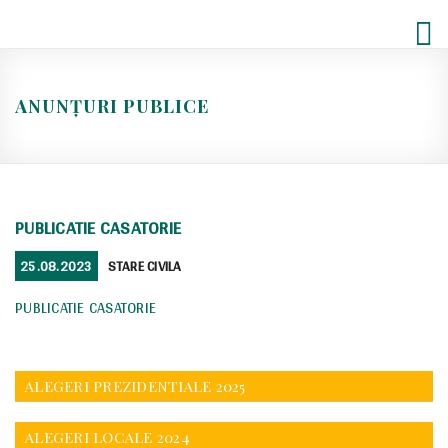
Skip
to
content
ANUNȚURI PUBLICE
PUBLICATIE CASATORIE
POSTED
CATEGORIES
25.08.2023
STARE CIVILA
ON
PUBLICATIE CASATORIE
ALEGERI PREZIDENTIALE 2025
ALEGERI LOCALE 2024