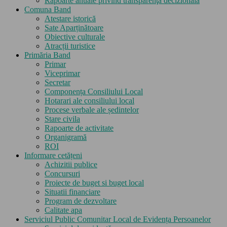
Rapoarte anuale privind transparenţa decizională
Comuna Band
Atestare istorică
Sate Aparținătoare
Obiective culturale
Atracții turistice
Primăria Band
Primar
Viceprimar
Secretar
Componența Consiliului Local
Hotarari ale consiliului local
Procese verbale ale ședintelor
Stare civila
Rapoarte de activitate
Organigramă
ROI
Informare cetățeni
Achizitii publice
Concursuri
Proiecte de buget si buget local
Situatii financiare
Program de dezvoltare
Calitate apa
Serviciul Public Comunitar Local de Evidența Persoanelor