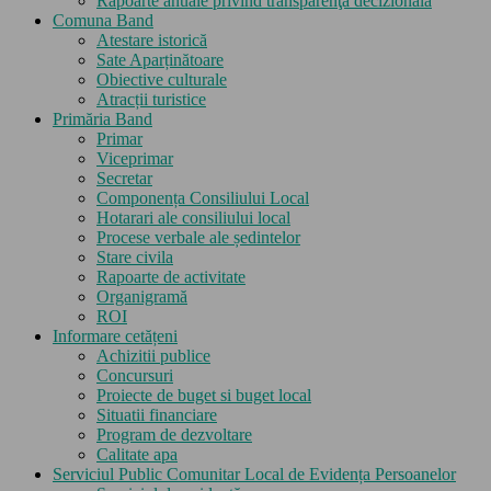
Rapoarte anuale privind transparenţa decizională
Comuna Band
Atestare istorică
Sate Aparținătoare
Obiective culturale
Atracții turistice
Primăria Band
Primar
Viceprimar
Secretar
Componența Consiliului Local
Hotarari ale consiliului local
Procese verbale ale ședintelor
Stare civila
Rapoarte de activitate
Organigramă
ROI
Informare cetățeni
Achizitii publice
Concursuri
Proiecte de buget si buget local
Situatii financiare
Program de dezvoltare
Calitate apa
Serviciul Public Comunitar Local de Evidența Persoanelor