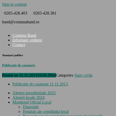
Skip to content
0265-428.403
0265-428.381
band@comunaband.ro
Comuna Band
Informare cetățeni
Contact
Anunțuri publice
Publicatie de casatorie
Posted on
11.11.2013
19.05.2014
Categories
Stare civila
Publicatie de casatorie 11.11.2013
Alegeri prezidentiale 2025
Alegeri locale 2024
Monitorul Oficial Local
Dispozitii
Hotarari ale consiliului local