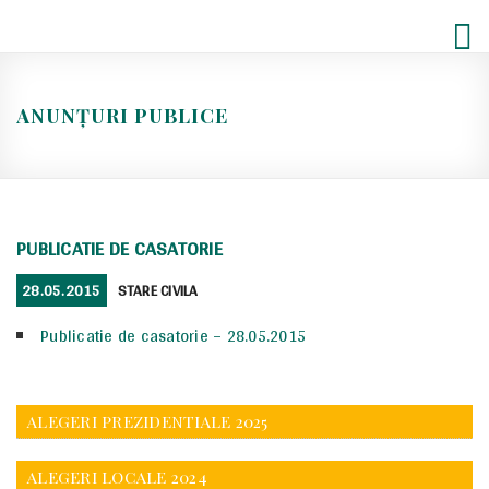
Skip
to
content
ANUNȚURI PUBLICE
PUBLICATIE DE CASATORIE
POSTED
CATEGORIES
28.05.2015
STARE CIVILA
ON
Publicatie de casatorie – 28.05.2015
ALEGERI PREZIDENTIALE 2025
ALEGERI LOCALE 2024