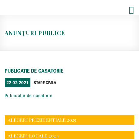
Skip
to
content
ANUNȚURI PUBLICE
PUBLICATIE DE CASATORIE
POSTED
CATEGORIES
22.02.2021
STARE CIVILA
ON
Publicatie de casatorie
ALEGERI PREZIDENTIALE 2025
ALEGERI LOCALE 2024