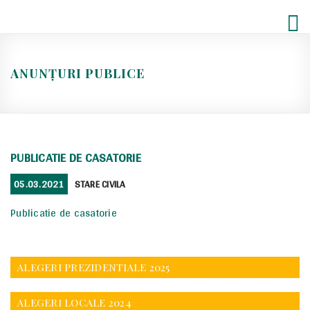
Skip
to
content
ANUNȚURI PUBLICE
PUBLICATIE DE CASATORIE
POSTED
CATEGORIES
05.03.2021
STARE CIVILA
ON
Publicatie de casatorie
ALEGERI PREZIDENTIALE 2025
ALEGERI LOCALE 2024