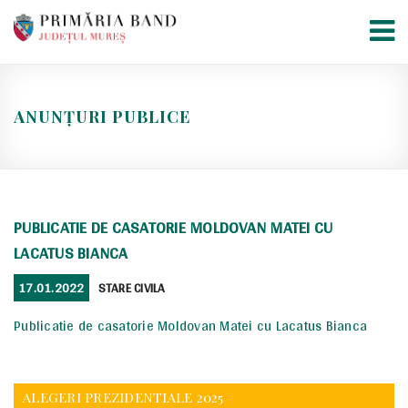
Skip
to
content
ANUNȚURI PUBLICE
PUBLICATIE DE CASATORIE MOLDOVAN MATEI CU
LACATUS BIANCA
POSTED
CATEGORIES
17.01.2022
STARE CIVILA
ON
Publicatie de casatorie Moldovan Matei cu Lacatus Bianca
ALEGERI PREZIDENTIALE 2025